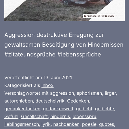
Aggression destruktive Erregung zur
gewaltsamen Beseitigung von Hindernissen
#zitateundsprüche #lebenssprüche
Veröffentlicht am
13. Juni 2021
Kategorisiert als
Inbox
Verschlagwortet mit
aggression
,
aphorismen
,
ärger
,
autorenleben
,
deutschelyrik
,
Gedanken
,
gedankentanken
,
gedankenwelt
,
gedicht
,
gedichte
,
Gefühl
,
Gesellschaft
,
hindernis
,
lebensspru
,
lieblingsmensch
,
lyrik
,
nachdenken
,
poesie
,
quotes
,