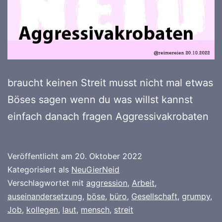
braucht keinen Streit musst nicht mal etwas
Böses sagen wenn du was willst kannst
einfach danach fragen Aggressivakrobaten
Veröffentlicht am
20. Oktober 2022
Kategorisiert als
NeuGierNeid
Verschlagwortet mit
aggression
,
Arbeit
,
auseinandersetzung
,
böse
,
büro
,
Gesellschaft
,
grumpy
,
Job
,
kollegen
,
laut
,
mensch
,
streit