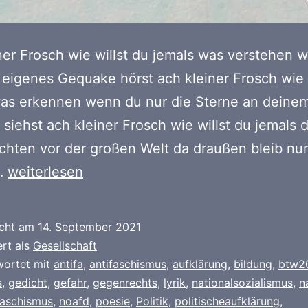
ner Frosch wie willst du jemals was verstehen 
 eigenes Gequake hörst ach kleiner Frosch wie 
was erkennen wenn du nur die Sterne an deinem
 siehst ach kleiner Frosch wie willst du jemals 
rchten vor der großen Welt da draußen bleib nur
Bildungslücken
…
weiterlesen
icht am
14. September 2021
ert als
Gesellschaft
wortet mit
antifa
,
antifaschismus
,
aufklärung
,
bildung
,
btw2
s
,
gedicht
,
gefahr
,
gegenrechts
,
lyrik
,
nationalsozialismus
,
n
faschismus
,
noafd
,
poesie
,
Politik
,
politischeaufklärung
,