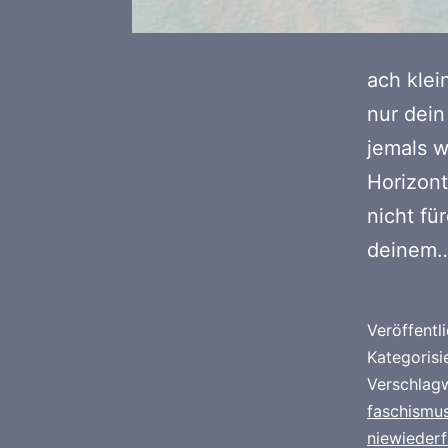
ach klei
nur dein
jemals 
Horizont
nicht fü
deinem
Veröffentl
Kategorisi
Verschlag
faschismu
niewieder