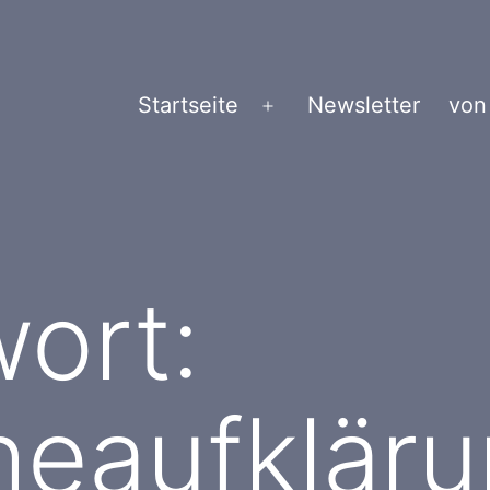
Startseite
Newsletter
von
Menü
öffnen
ort:
cheaufklär