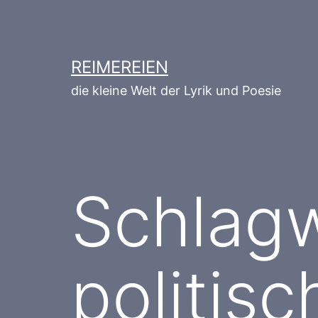
Zum
Inhalt
springen
REIMEREIEN
die kleine Welt der Lyrik und Poesie
Schlagw
politis