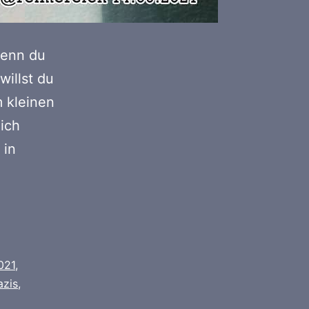
wenn du
willst du
 kleinen
dich
 in
021
,
azis
,