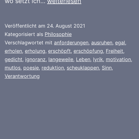
chronische
wo setzt ich…
weiterlesen
Aufgabenignoranz
Veröffentlicht am
24. August 2021
Kategorisiert als
Philosophie
Verschlagwortet mit
anforderungen
,
ausruhen
,
egal
,
erholen
,
erholung
,
erschöpft
,
erschöpfung
,
Freiheit
,
gedicht
,
ignoranz
,
langeweile
,
Leben
,
lyrik
,
motivation
,
mutlos
,
poesie
,
reduktion
,
scheuklappen
,
Sinn
,
Verantwortung