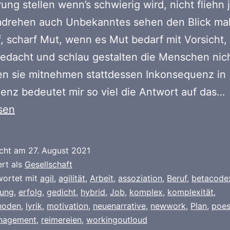
ung stellen wenn’s schwierig wird, nicht fliehn
mdrehen auch Unbekanntes sehen den Blick ma
, scharf Mut, wenn es Mut bedarf mit Vorsicht
edacht und schlau gestalten die Menschen nic
en sie mitnehmen stattdessen Inkonsequenz in
z
nz bedeutet mir so viel die Antwort auf das…
c
sen
icht am
27. August 2021
ert als
Gesellschaft
wortet mit
agil
,
agilität
,
Arbeit
,
assoziation
,
Beruf
,
betacode
rung
,
erfolg
,
gedicht
,
hybrid
,
Job
,
komplex
,
komplexität
,
hoden
,
lyrik
,
motivation
,
neuenarrative
,
newwork
,
Plan
,
poes
nagement
,
reimereien
,
workingoutloud