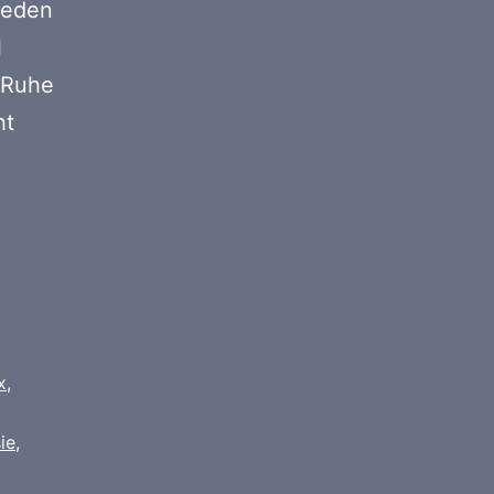
 jeden
l
, Ruhe
ht
ielgerichtet
haotisch
x
,
ie
,