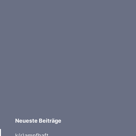
Neueste Beiträge
k(r)ampfhaft