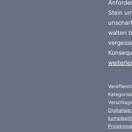
Anforder
Stein u
unscharf
walten b
vergess
Konseque
weiterle
Veröffentl
Kategorisi
Verschlag
Digitalisie
komplexit
Projektma